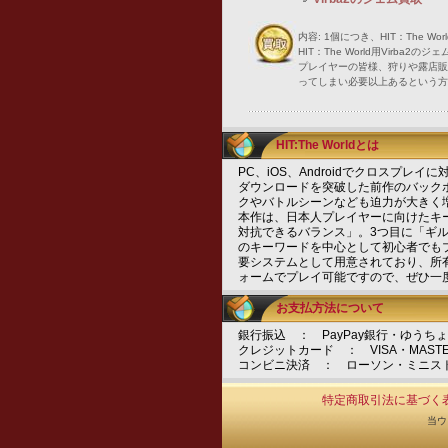
内容: 1個につき、HIT：The W
HIT：The World用Virb
プレイヤーの皆様、狩りや露店販
ってしまい必要以上あるという方
HIT:The Worldとは
PC、iOS、Androidでクロスプレイ
ダウンロードを突破した前作のバック
クやバトルシーンなども迫力が大きく
本作は、日本人プレイヤーに向けたキ
対抗できるバランス」。3つ目に「ギ
のキーワードを中心として初心者でも
要システムとして用意されており、所
ォームでプレイ可能ですので、ぜひ一
お支払方法について
銀行振込 ： PayPay銀行・ゆうち
クレジットカード ： VISA・MASTER・J
コンビニ決済 ： ローソン・ミニス
特定商取引法に基づく
当ウ