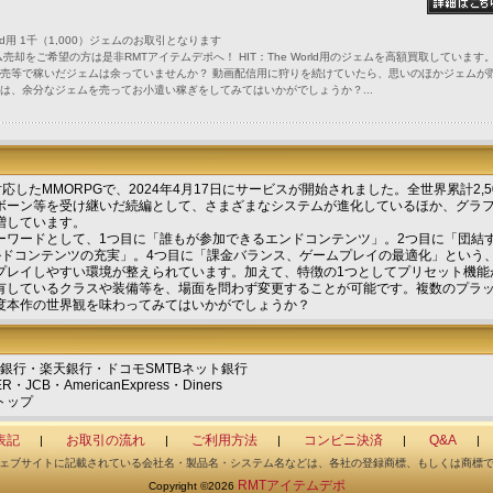
orld用 1千（1,000）ジェムのお取引となります
a2のジェム売却をご希望の方は是非RMTアイテムデポへ！ HIT：The World用のジェムを高額買取しています
売等で稼いだジェムは余っていませんか？ 動画配信用に狩りを続けていたら、思いのほかジェムが
は、余分なジェムを売ってお小遣い稼ぎをしてみてはいかがでしょうか？...
に対応したMMORPGで、2024年4月17日にサービスが開始されました。全世界累計2,5
ボーン等を受け継いだ続編として、さまざまなシステムが進化しているほか、グラ
増しています。
ーワードとして、1つ目に「誰もが参加できるエンドコンテンツ」。2つ目に「団結
ルドコンテンツの充実」。4つ目に「課金バランス、ゲームプレイの最適化」という、
プレイしやすい環境が整えられています。加えて、特徴の1つとしてプリセット機能
有しているクラスや装備等を、場面を問わず変更することが可能です。複数のプラ
度本作の世界観を味わってみてはいかがでしょうか？
ょ銀行・楽天銀行・ドコモSMTBネット銀行
CB・AmericanExpress・Diners
トップ
表記
お取引の流れ
ご利用方法
コンビニ決済
Q&A
|
|
|
|
|
ェブサイトに記載されている会社名・製品名・システム名などは、各社の登録商標、もしくは商標
RMTアイテムデポ
Copyright ©2026