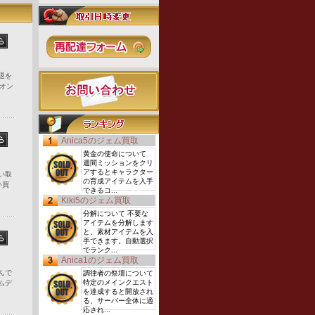
引退を
オン
Anica5のジェム買取
黄金の使命について
週間ミッションをクリ
アするとキャラクター
買い取
の育成アイテムを入手
い買
できるコ...
Kiki5のジェム買取
分解について 不要な
アイテムを分解します
と、素材アイテムを入
手できます。自動選択
でランク...
Anica1のジェム買取
遊んで
調律者の祭壇について
特定のメインクエスト
ムデ
を達成すると開放され
る、サーバー全体に適
応され...