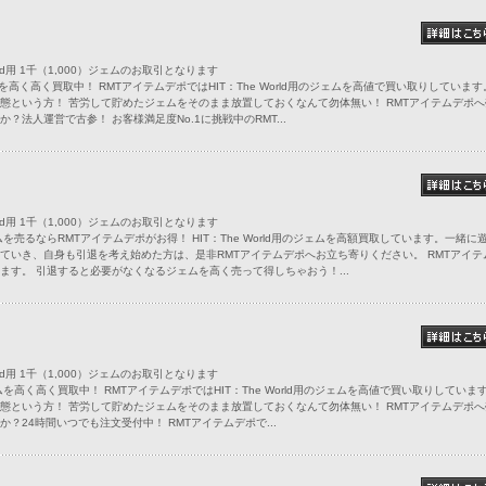
orld用 1千（1,000）ジェムのお取引となります
のジェムを高く高く買取中！ RMTアイテムデポではHIT：The World用のジェムを高値で買い取りしていま
態という方！ 苦労して貯めたジェムをそのまま放置しておくなんて勿体無い！ RMTアイテムデポへ
法人運営で古参！ お客様満足度No.1に挑戦中のRMT...
orld用 1千（1,000）ジェムのお取引となります
a4のジェムを売るならRMTアイテムデポがお得！ HIT：The World用のジェムを高額買取しています。一緒に
ていき、自身も引退を考え始めた方は、是非RMTアイテムデポへお立ち寄りください。 RMTアイテ
ます。 引退すると必要がなくなるジェムを高く売って得しちゃおう！...
orld用 1千（1,000）ジェムのお取引となります
a3のジェムを高く高く買取中！ RMTアイテムデポではHIT：The World用のジェムを高値で買い取りしていま
態という方！ 苦労して貯めたジェムをそのまま放置しておくなんて勿体無い！ RMTアイテムデポへ
？24時間いつでも注文受付中！ RMTアイテムデポで...