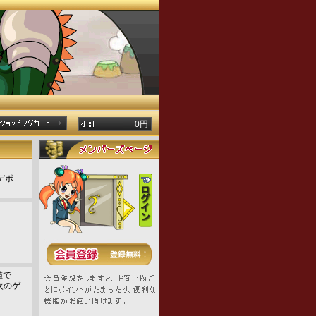
0円
デポ
値で
次のゲ