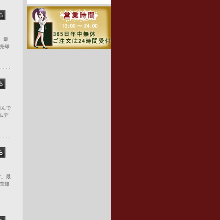
す。最
売却
遊んで
ムデ
す。最
売却