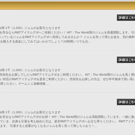
orld用 1千（1,000）ジェムのお取引となります
のジェムを売るならRMTアイテムデポへご依頼ください！ HIT：The World用のジェムを高価買取します。
余っているジェムをRMTアイテムデポへ売却してみませんか？ ジェムを売って得たお金を、別の無料
を購入する資金にしてみてはいかがでしょう？24時間いつでも注...
orld用 1千（1,000）ジェムのお取引となります
のジェム売却先をお探しでしたらRMTアイテムデポをご利用ください。 HIT：The World用のジェムを高く
い対応のRMTアイテムデポを是非ご利用ください。売却先をお探しの方は、ぜひ年中無休で高い高
用ください。ゲームミニ攻略情報 ...
orld用 1千（1,000）ジェムのお取引となります
のジェムを売るならRMTアイテムデポがお得！ HIT：The World用のジェムを高額買取しています。一緒に
ていき、自身も引退を考え始めた方は、是非RMTアイテムデポへお立ち寄りください。 RMTアイテ
ます。 引退すると必要がなくなるジェムを高く売って得しちゃおう！...