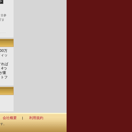
。古参
貯ま
00万
フィッ
すれば
4つ
が重
ットフ
会社概要
利用規約
|
です。