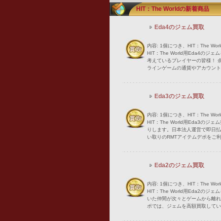
HIT：The Worldの新着商品
Eda4のジェム買取
内容: 1個につき、HIT：The W
HIT：The World用Eda4
考えているプレイヤーの皆様！ 
ラインゲームの通貨やアカウント
Eda3のジェム買取
内容: 1個につき、HIT：The W
HIT：The World用Eda3
りします。日本法人運営で即日払
い取りのRMTアイテムデポをご利
Eda2のジェム買取
内容: 1個につき、HIT：The W
HIT：The World用Eda2
いた仲間が次々とゲームから離れ
ポでは、ジェムを高額買取してい