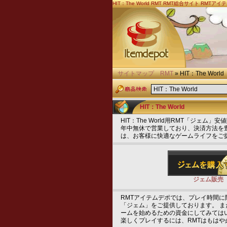
HIT：The World
RMT
RMT総合サイト RMTア
サイトマップ
RMT
» HIT：The World
HIT：The World
HIT：The World用RMT「ジェ
年中無休で営業しており、決済方法を
は、お客様に快適なゲームライフをご
ジェム販売
RMTアイテムデポでは、プレイ時間
「ジェム」をご提供しております。 
ームを始めるための資金にしてみては
楽しくプレイするには、RMTはもはや